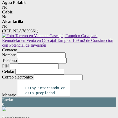
Agua Potable
No
Cable
No
Alcantarilla
No
(REF. NLA7839361)
Contacto
Nombre
Teléfono
PIN
Celular
Correo electrónico
Mensaje
Enviar
0