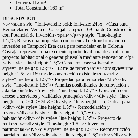
Terreno: 112 m²
Total Construido: 169 m²
DESCRIPCIÓN
<p><span style="font-weight: bold; font-size: 24px;">Casa para
Remodelar en Venta en Cascajal Tampico 169 m2 de Construcción
con Potencial de Inversión</span></p><p style="line-height:
1.5;">¿Buscas una propiedad con potencial de transformación e
inversión en Tampico? Esta casa para remodelar en la Colonia
Cascajal representa una excelente oportunidad para desarrollar un
proyecto habitacional o generar plusvalía mediante renovación.</p>
<div style="line-height: 1.5;">Características:</div><div
style="line-height: 1.5;">• 112 m² de terreno</div><div style="line-
height: 1.5;">• 169 m² de construcción existente</div><div
style="line-height: 1.5;">• Propiedad para remodelar</div><div
style="line-height: 1.5;">• Amplias posibilidades de renovación y
adaptación</div><div style="line-height: 1.5;">• Ubicación con
acceso a servicios y vialidades principales</div><div style="line-
height: 1.5;"><br></div><div style="line-height: 1.5;">Ideal para:
</div><div style="line-height: 1.5;">• Remodelación y
reventa</div><div style="line-height: 1.5;">• Casa
habitación</div><div style="line-height: 1.5;">• Proyecto de
renta</div><div style="line-height: 1.5;">• Inversión
patrimonial</div><div style="line-height: 1.5;">• Reconstrucción
parcial o total</div><div style="line-height: 1.5;"><br></div><div