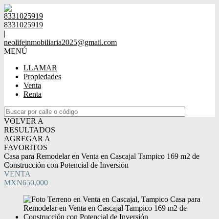
8331025919
8331025919
|
neolifeinmobiliaria2025@gmail.com
MENÚ
LLAMAR
Propiedades
Venta
Renta
VOLVER A
RESULTADOS
AGREGAR A
FAVORITOS
Casa para Remodelar en Venta en Cascajal Tampico 169 m2 de
Construcción con Potencial de Inversión
VENTA
MXN650,000