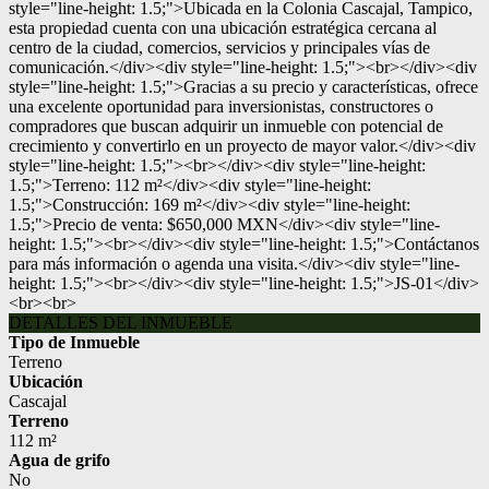
style="line-height: 1.5;">Ubicada en la Colonia Cascajal, Tampico,
esta propiedad cuenta con una ubicación estratégica cercana al
centro de la ciudad, comercios, servicios y principales vías de
comunicación.</div><div style="line-height: 1.5;"><br></div><div
style="line-height: 1.5;">Gracias a su precio y características, ofrece
una excelente oportunidad para inversionistas, constructores o
compradores que buscan adquirir un inmueble con potencial de
crecimiento y convertirlo en un proyecto de mayor valor.</div><div
style="line-height: 1.5;"><br></div><div style="line-height:
1.5;">Terreno: 112 m²</div><div style="line-height:
1.5;">Construcción: 169 m²</div><div style="line-height:
1.5;">Precio de venta: $650,000 MXN</div><div style="line-
height: 1.5;"><br></div><div style="line-height: 1.5;">Contáctanos
para más información o agenda una visita.</div><div style="line-
height: 1.5;"><br></div><div style="line-height: 1.5;">JS-01</div>
<br><br>
DETALLES DEL INMUEBLE
Tipo de Inmueble
Terreno
Ubicación
Cascajal
Terreno
112 m²
Agua de grifo
No