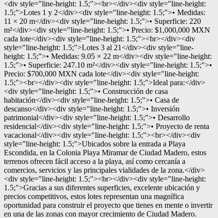
<div style="line-height: 1.5;"><br></div><div style="line-height:
1.5;">Lotes 1 y 2</div><div style="line-height: 1.5;">• Medidas:
11 × 20 m</div><div style="line-height: 1.5;">• Superficie: 220
m²</div><div style="line-height: 1.5;">• Precio: $1,000,000 MXN
cada lote</div><div style="line-height: 1.5;"><br></div><div
style="line-height: 1.5;">Lotes 3 al 21</div><div style="line-
height: 1.5;">• Medidas: 9.05 × 22 m</div><div style="line-height:
1.5;">• Superficie: 247.10 m²</div><div style="line-height: 1.5;">•
Precio: $700,000 MXN cada lote</div><div style="line-height:
1.5;"><br></div><div style="line-height: 1.5;">Ideal para:</div>
<div style="line-height: 1.5;">• Construcción de casa
habitación</div><div style="line-height: 1.5;">• Casa de
descanso</div><div style="line-height: 1.5;">• Inversión
patrimonial</div><div style="line-height: 1.5;">• Desarrollo
residencial</div><div style="line-height: 1.5;">• Proyecto de renta
vacacional</div><div style="line-height: 1.5;"><br></div><div
style="line-height: 1.5;">Ubicados sobre la entrada a Playa
Escondida, en la Colonia Playa Miramar de Ciudad Madero, estos
terrenos ofrecen fácil acceso a la playa, así como cercanía a
comercios, servicios y las principales vialidades de la zona.</div>
<div style="line-height: 1.5;"><br></div><div style="line-height:
1.5;">Gracias a sus diferentes superficies, excelente ubicación y
precios competitivos, estos lotes representan una magnífica
oportunidad para construir el proyecto que tienes en mente o invertir
en una de las zonas con mayor crecimiento de Ciudad Madero.