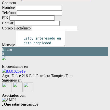
Contacto
Nombre
Teléfono
PIN
Celular
Correo electrónico
Mensaje
Enviar
0
Encuéntranos en
8331025919
Agua Dulce 216 Col. Petrolera Tampico Tam
Síguenos en
Asociados con
¿Qué estás buscando?