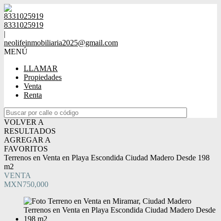
8331025919
8331025919
|
neolifeinmobiliaria2025@gmail.com
MENÚ
LLAMAR
Propiedades
Venta
Renta
VOLVER A
RESULTADOS
AGREGAR A
FAVORITOS
Terrenos en Venta en Playa Escondida Ciudad Madero Desde 198
m2
VENTA
MXN750,000