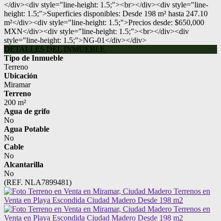
</div><div style="line-height: 1.5;"><br></div><div style="line-
height: 1.5;">Superficies disponibles: Desde 198 m² hasta 247.10
m²</div><div style="line-height: 1.5;">Precios desde: $650,000
MXN</div><div style="line-height: 1.5;"><br></div><div
style="line-height: 1.5;">NG-01</div></div>
DETALLES DEL INMUEBLE
Tipo de Inmueble
Terreno
Ubicación
Miramar
Terreno
200 m²
Agua de grifo
No
Agua Potable
No
Cable
No
Alcantarilla
No
(REF. NLA7899481)