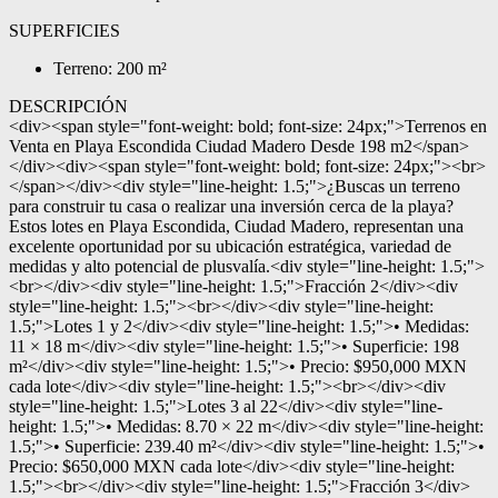
SUPERFICIES
Terreno: 200 m²
DESCRIPCIÓN
<div><span style="font-weight: bold; font-size: 24px;">Terrenos en
Venta en Playa Escondida Ciudad Madero Desde 198 m2</span>
</div><div><span style="font-weight: bold; font-size: 24px;"><br>
</span></div><div style="line-height: 1.5;">¿Buscas un terreno
para construir tu casa o realizar una inversión cerca de la playa?
Estos lotes en Playa Escondida, Ciudad Madero, representan una
excelente oportunidad por su ubicación estratégica, variedad de
medidas y alto potencial de plusvalía.<div style="line-height: 1.5;">
<br></div><div style="line-height: 1.5;">Fracción 2</div><div
style="line-height: 1.5;"><br></div><div style="line-height:
1.5;">Lotes 1 y 2</div><div style="line-height: 1.5;">• Medidas:
11 × 18 m</div><div style="line-height: 1.5;">• Superficie: 198
m²</div><div style="line-height: 1.5;">• Precio: $950,000 MXN
cada lote</div><div style="line-height: 1.5;"><br></div><div
style="line-height: 1.5;">Lotes 3 al 22</div><div style="line-
height: 1.5;">• Medidas: 8.70 × 22 m</div><div style="line-height:
1.5;">• Superficie: 239.40 m²</div><div style="line-height: 1.5;">•
Precio: $650,000 MXN cada lote</div><div style="line-height:
1.5;"><br></div><div style="line-height: 1.5;">Fracción 3</div>