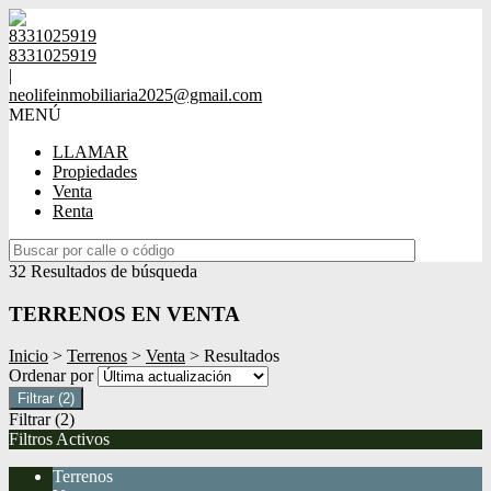
8331025919
8331025919
|
neolifeinmobiliaria2025@gmail.com
MENÚ
LLAMAR
Propiedades
Venta
Renta
32 Resultados de búsqueda
TERRENOS EN VENTA
Inicio
>
Terrenos
>
Venta
> Resultados
Ordenar por
Filtrar
(2)
Filtrar
(2)
Filtros Activos
Terrenos